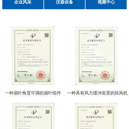
English
企业风采
仪器设备
视频中心
一种扇叶角度可调的扇叶组件
一种具有风力缓冲装置的鼓风机