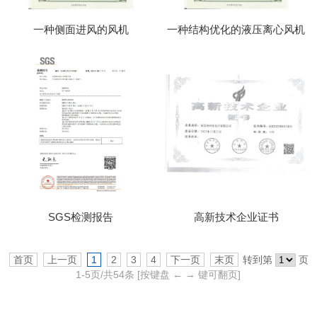
一种侧面进风的风机
一种结构优化的液压离心风机
SGS检测报告
高新技术企业证书
首页
上一页
1
2
3
4
下一页
末页
转到第
页
1-
5
页/共
54
条
[按键盘 ← → 键可翻页]