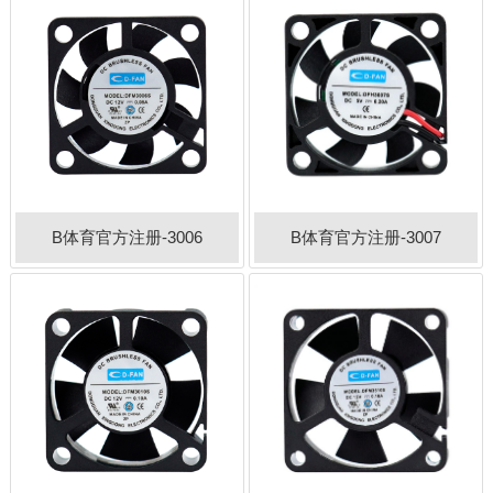
B体育官方注册-3006
B体育官方注册-3007