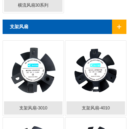
横流风扇30系列
+
支架风扇
支架风扇-3010
支架风扇-4010