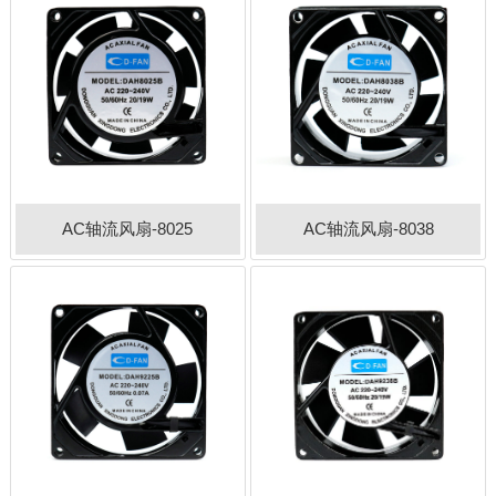
AC轴流风扇-8025
AC轴流风扇-8038