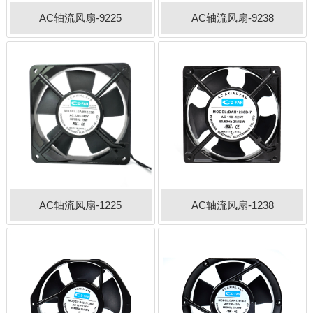
AC轴流风扇-9225
AC轴流风扇-9238
AC轴流风扇-1225
AC轴流风扇-1238