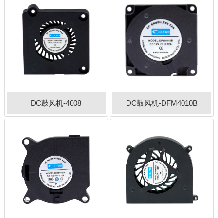
DC鼓风机-4008
DC鼓风机-DFM4010B