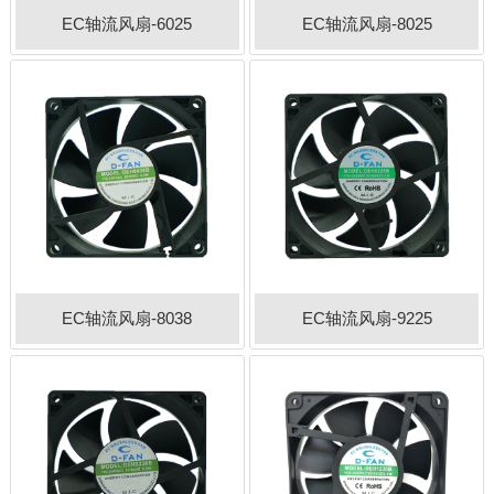
EC轴流风扇-6025
EC轴流风扇-8025
EC轴流风扇-8038
EC轴流风扇-9225