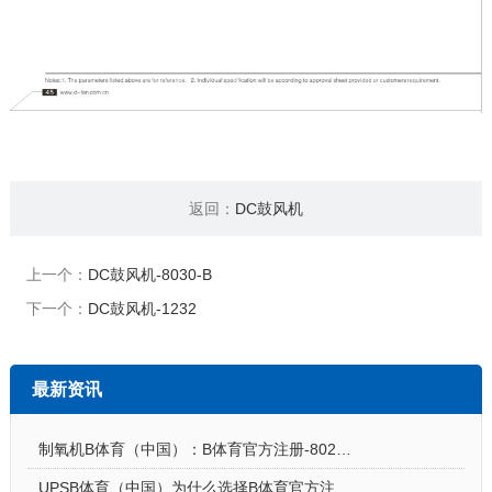
返回：
DC鼓风机
上一个：
DC鼓风机-8030-B
下一个：
DC鼓风机-1232
最新资讯
制氧机B体育（中国）：B体育官方注册-8025的突出亮点
UPSB体育（中国）为什么选择B体育官方注册-6025