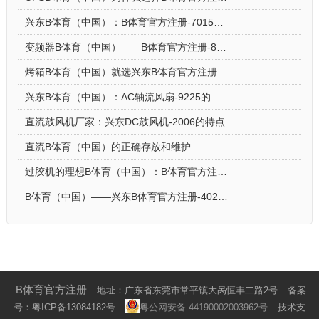
兴东B体育（中国）：B体育官方注册-7015让电饭煲使用更安心
变频器B体育（中国）——B体育官方注册-8025
烤箱B体育（中国）就选兴东B体育官方注册-5015-A
兴东B体育（中国）：AC轴流风扇-9225的应用场景
直流鼓风机厂家：兴东DC鼓风机-2006的特点
直流B体育（中国）的正确存放和维护
过胶机的理想B体育（中国）：B体育官方注册-5010
B体育（中国）——兴东B体育官方注册-4028的特点与优势
B体育官方注册
地址：广东省东莞市常平镇大呙恒丰二路2号
备案
号：
粤ICP备13084182号
粤公网安备 44190002003962号
技术支