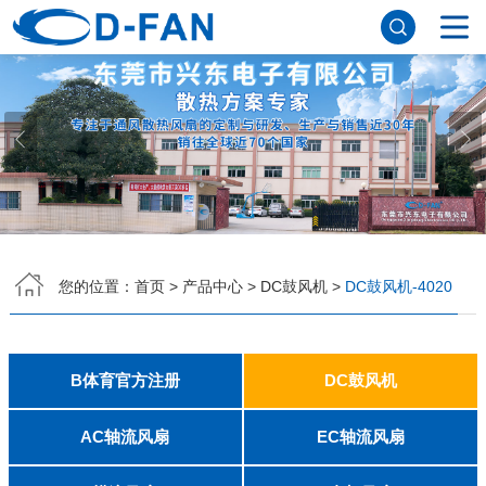
网站首页
关于我们
公司简介
董事长寄语
发展历程
公司优势
企业文化
荣誉资质
企业风采
仪器设备
视频中心
产品中心
B体育官方注册
DC鼓风机
AC轴流风扇
EC轴流风扇
横流风扇
支架风扇
应用案例
您的位置：
首页
>
产品中心
>
DC鼓风机
>
DC鼓风机-4020
工程案例
解决方案
新闻资讯
公司新闻
行业资讯
B体育官方注册
DC鼓风机
常见问题
2006
2010
2507
2510
3006
3007
3010
3510
4007
4010-B
4015
4020
4028
4510
5010
5015
5020
5025
6010
6015
6020
6025
6038
7010
7015
7025
8010
8015
8025-A
8025-B
8038
9025-B
8020
9238
1225-A
1225-B
1232
1238-A
1238-B
1425
1751
20060
2006
3507
4008
DFM4010B
4020
4506-A
4506-B
5008
5010
5015-A
5015-B
5016
5020-A
5020-B
5025-A
5025-B
6006
6008
6015-A
6015-B
6020
6025
6028-A
6028-B
7515
7525
7530-A
7530-B
8030-A
8030-B
9330-A
9330-C
9733
10033
1232
B体育（中国）
AC轴流风扇
EC轴流风扇
8025
8038
9225
9238
1225
1238
1738
1751
2260
6025
8025
8038
9225
9238
1238
联系方式
客户留言
人才招聘