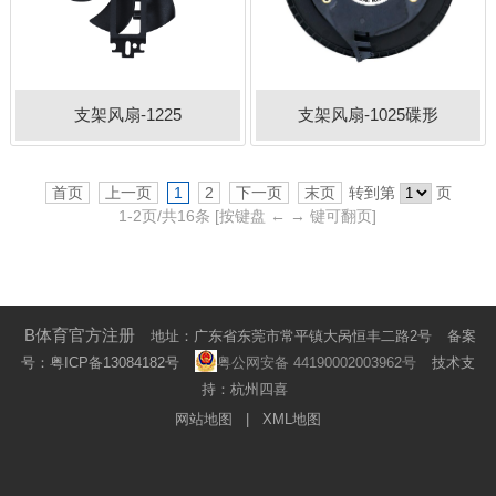
支架风扇-1225
支架风扇-1025碟形
首页
上一页
1
2
下一页
末页
转到第
页
1-
2
页/共
16
条
[按键盘 ← → 键可翻页]
B体育官方注册
地址：广东省东莞市常平镇大呙恒丰二路2号
备案
号：
粤ICP备13084182号
粤公网安备 44190002003962号
技术支
持：杭州四喜
网站地图
|
XML地图