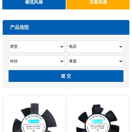
English
横流风扇
支架风扇
DC 030
3010
4010
5010
6010
6025
8015
5032碟形
8030碟形
9025
9025碟形
1225
1025碟形
1025
1225碟形
1525碟形
12538离心
产品选型