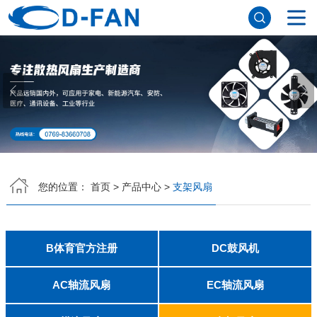
网站首页
关于我们
公司简介
董事长寄语
发展历程
公司优势
企业文化
荣誉资质
企业风采
仪器设备
视频中心
产品中心
B体育官方注册
DC鼓风机
AC轴流风扇
EC轴流风扇
横流风扇
支架风扇
应用案例
您的位置：
首页
>
产品中心
>
支架风扇
工程案例
解决方案
新闻资讯
公司新闻
行业资讯
B体育官方注册
DC鼓风机
常见问题
2006
2010
2507
2510
3006
3007
3010
3510
4007
4010-B
4015
4020
4028
4510
5010
5015
5020
5025
6010
6015
6020
6025
6038
7010
7015
7025
8010
8015
8025-A
8025-B
8038
9025-B
8020
9238
1225-A
1225-B
1232
1238-A
1238-B
1425
1751
20060
2006
3507
4008
DFM4010B
4020
4506-A
4506-B
5008
5010
5015-A
5015-B
5016
5020-A
5020-B
5025-A
5025-B
6006
6008
6015-A
6015-B
6020
6025
6028-A
6028-B
7515
7525
7530-A
7530-B
8030-A
8030-B
9330-A
9330-C
9733
10033
1232
B体育（中国）
AC轴流风扇
EC轴流风扇
8025
8038
9225
9238
1225
1238
1738
1751
2260
6025
8025
8038
9225
9238
1238
联系方式
客户留言
人才招聘