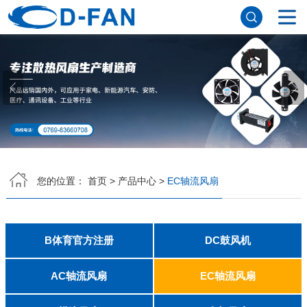
网站首页
关于我们
公司简介
董事长寄语
发展历程
公司优势
企业文化
荣誉资质
企业风采
仪器设备
视频中心
产品中心
B体育官方注册
DC鼓风机
AC轴流风扇
EC轴流风扇
横流风扇
支架风扇
应用案例
您的位置：
首页
>
产品中心
>
EC轴流风扇
工程案例
解决方案
新闻资讯
公司新闻
行业资讯
B体育官方注册
DC鼓风机
常见问题
2006
2010
2507
2510
3006
3007
3010
3510
4007
4010-B
4015
4020
4028
4510
5010
5015
5020
5025
6010
6015
6020
6025
6038
7010
7015
7025
8010
8015
8025-A
8025-B
8038
9025-B
8020
9238
1225-A
1225-B
1232
1238-A
1238-B
1425
1751
20060
2006
3507
4008
DFM4010B
4020
4506-A
4506-B
5008
5010
5015-A
5015-B
5016
5020-A
5020-B
5025-A
5025-B
6006
6008
6015-A
6015-B
6020
6025
6028-A
6028-B
7515
7525
7530-A
7530-B
8030-A
8030-B
9330-A
9330-C
9733
10033
1232
B体育（中国）
AC轴流风扇
EC轴流风扇
8025
8038
9225
9238
1225
1238
1738
1751
2260
6025
8025
8038
9225
9238
1238
联系方式
客户留言
人才招聘