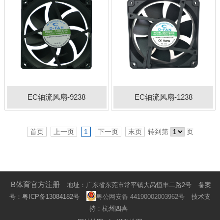
EC轴流风扇-9238
EC轴流风扇-1238
首页
上一页
1
下一页
末页
转到第
页
B体育官方注册
地址：广东省东莞市常平镇大呙恒丰二路2号
备案
号：
粤ICP备13084182号
粤公网安备 44190002003962号
技术支
持：杭州四喜