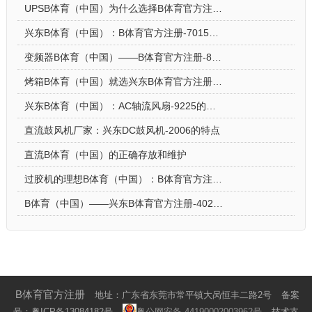
UPSB体育（中国）为什么选择B体育官方注册-6025
兴东B体育（中国）：B体育官方注册-7015让电饭煲使用更安心
变频器B体育（中国）——B体育官方注册-8025
烤箱B体育（中国）就选兴东B体育官方注册-5015-A
兴东B体育（中国）：AC轴流风扇-9225的应用场景
直流鼓风机厂家：兴东DC鼓风机-2006的特点
直流B体育（中国）的正确存放和维护
过胶机的理想B体育（中国）：B体育官方注册-5010
B体育（中国）——兴东B体育官方注册-4028的特点与优势
B体育官方注册
地址：广东省东莞市常平镇大呙恒丰二路2号
备案
号：
粤ICP备13084182号
粤公网安备 44190002003962号
技术支