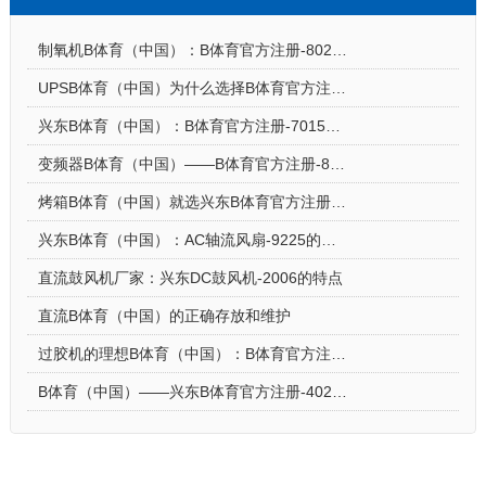
制氧机B体育（中国）：B体育官方注册-8025的突出亮点
UPSB体育（中国）为什么选择B体育官方注册-6025
兴东B体育（中国）：B体育官方注册-7015让电饭煲使用更安心
变频器B体育（中国）——B体育官方注册-8025
烤箱B体育（中国）就选兴东B体育官方注册-5015-A
兴东B体育（中国）：AC轴流风扇-9225的应用场景
直流鼓风机厂家：兴东DC鼓风机-2006的特点
直流B体育（中国）的正确存放和维护
过胶机的理想B体育（中国）：B体育官方注册-5010
B体育（中国）——兴东B体育官方注册-4028的特点与优势