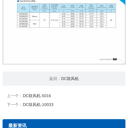
返回：
DC鼓风机
上一个：
DC鼓风机-5016
下一个：
DC鼓风机-10033
最新资讯