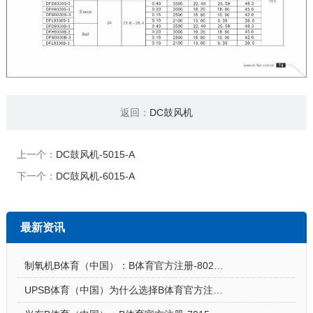
返回：
DC鼓风机
上一个：
DC鼓风机-5015-A
下一个：
DC鼓风机-6015-A
最新资讯
制氧机B体育（中国）：B体育官方注册-8025的突出亮点
UPSB体育（中国）为什么选择B体育官方注册-6025