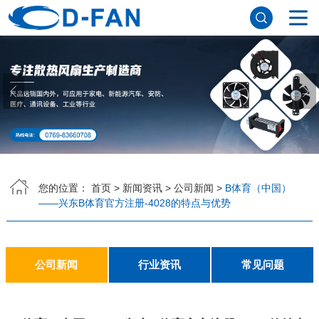
网站首页
关于我们
公司简介
董事长寄语
发展历程
公司优势
企业文化
荣誉资质
企业风采
仪器设备
视频中心
产品中心
B体育官方注册
DC鼓风机
AC轴流风扇
EC轴流风扇
横流风扇
支架风扇
应用案例
您的位置：
首页
>
新闻资讯
>
公司新闻
>
B体育（中国）
——兴东B体育官方注册-4028的特点与优势
工程案例
解决方案
新闻资讯
公司新闻
行业资讯
常见问题
公司新闻
行业资讯
常见问题
B体育（中国）
联系方式
客户留言
人才招聘