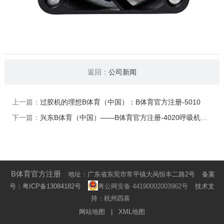
返回：
公司新闻
上一篇：
过胶机的理想B体育（中国）：B体育官方注册-5010
下一篇：
兴东B体育（中国）——B体育官方注册-4020呼吸机的散热保障
B体育官方注册
地址：广东省东莞市常平镇大呙恒丰二路2号
备案
号：
粤ICP备13084182号
粤公网安备 44190002003962号
技术支
持：杭州四喜
网站地图
|
XML地图