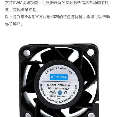
支持PWM调速功能，可根据设备的实际散热需求自动调节转
速，实现准确控制。
以上是兴东B体育官方注册4028的特点与优势，希望可以帮助
你了解它。