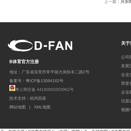
上一篇：
兴东
关于
公司
B体育官方注册
发展
地址：广东省东莞市常平镇大呙恒丰二路2号
企业
备案号：
粤ICP备13084182号
荣誉
粤公网安备 44190002003962号
企业
技术支持：杭州四喜
仪器
网站地图
|
XML地图
视频