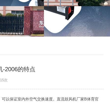
2006的特点
15次
，可以保证室内外空气交换速度。直流鼓风机厂家B体育官