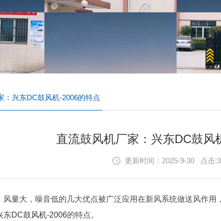
：兴东DC鼓风机-2006的特点
直流鼓风机厂家：兴东DC鼓风机-
更新时间：2025-9-30 点击:3
，风量大，噪音低的几大优点被广泛应用在新风系统做送风作用
兴东
DC鼓风机-2006
的特点。