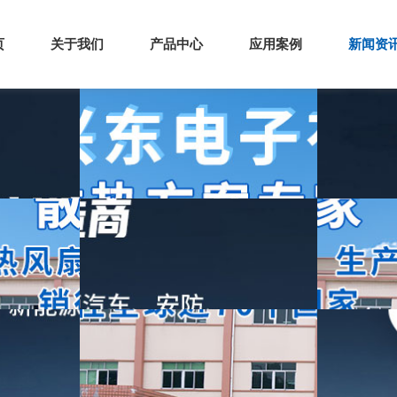
页
关于我们
产品中心
应用案例
新闻资