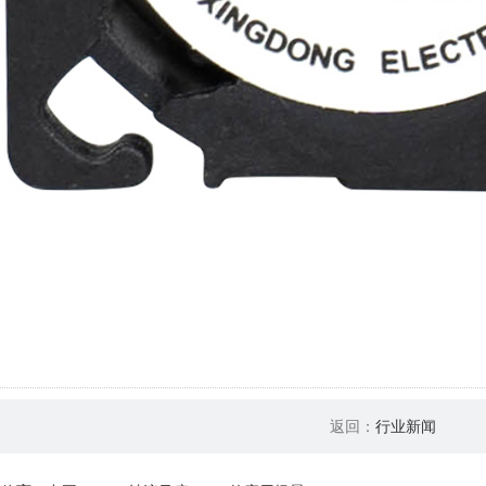
返回：
行业新闻