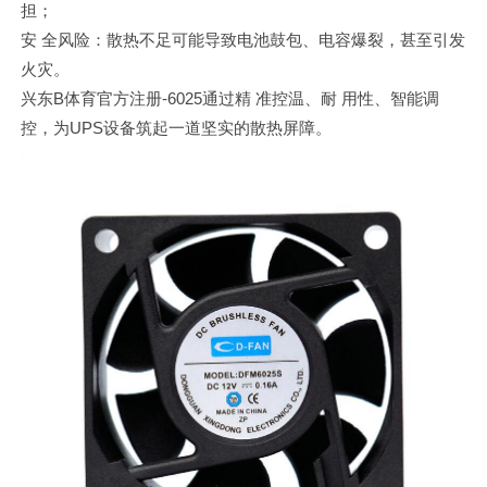
担；
安 全风险：散热不足可能导致电池鼓包、电容爆裂，甚至引发
火灾。
兴东B体育官方注册-6025通过精 准控温、耐 用性、智能调
控，为UPS设备筑起一道坚实的散热屏障。