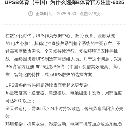
English
UPSB体育（中国）为什么选择B体育官方注册-6025
更新时间：2025-9-30 点击:319次
在数字化时代，UPS作为数据中心、医 疗设备、金融系统
的“电力心脏”，其稳定性直接关系到整个系统的生死存亡。不
过高密度散热需求、全天候持续运行、复杂环境适应性等挑
战，始终困扰着UPS制造商与运维人员。对于这个问题，兴东
B体育官方注册-6025
这款B体育（中国）凭借其效能高、高可
靠、智能化的特性，成为UPS散热的选择方案。
UPS设备的散热问题远比表面看起来更复杂：
热量密度高：逆变器、整流模块、电池组集中发热，局部温度
可达80℃以上；
全天候运行：需365天×24小时持续散热，传统风扇易因疲劳失
效；
环境复杂：机房灰尘、湿度波动、电网干扰等加剧散热系统负