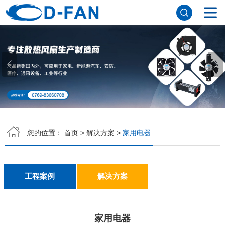
网站首页
关于我们
公司简介
董事长寄语
发展历程
公司优势
企业文化
荣誉资质
企业风采
仪器设备
视频中心
产品中心
B体育官方注册
DC鼓风机
AC轴流风扇
EC轴流风扇
横流风扇
支架风扇
应用案例
您的位置：
首页
>
解决方案
>
家用电器
工程案例
解决方案
新闻资讯
公司新闻
行业资讯
常见问题
工程案例
解决方案
B体育（中国）
家用电器
联系方式
客户留言
人才招聘