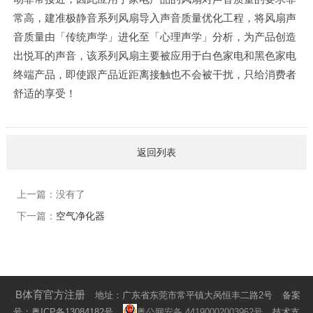
常高，建准极静音系列风扇导入声音质量优化工程，将风扇声
音质量由「传统声学」进化至「心理声学」分析，为产品创造
出悦耳的声音，该系列风扇主要被应用于白色家电和黑色家电
终端产品，即使跟产品近距离接触也不会被干扰，只给消费者
舒适的享受！
返回列表
上一篇：没有了
下一篇：
空气净化器
B体育官方注册
地址：广东省东莞市常平镇大呙恒丰二路2号
备案
号：
粤ICP备13084182号
粤公网安备 44190002003962号
技术支