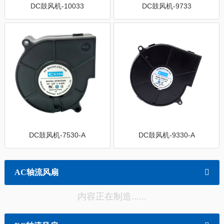
DC鼓风机-10033
DC鼓风机-9733
DC鼓风机-7530-A
DC鼓风机-9330-A
AC轴流风扇
内容正在制造......