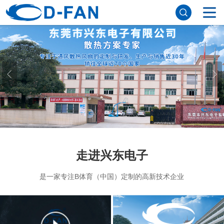
网站首页
关于我们
公司简介
董事长寄语
发展历程
公司优势
企业文化
荣誉资质
企业风采
仪器设备
视频中心
产品中心
B体育官方注册
DC鼓风机
AC轴流风扇
EC轴流风扇
横流风扇
支架风扇
应用案例
工程案例
解决方案
新闻资讯
走进兴东电子
公司新闻
行业资讯
常见问题
是一家专注B体育（中国）定制的高新技术企业
B体育（中国）
联系方式
客户留言
人才招聘