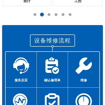
医疗
工控
设备维修流程
服务反应
确认修理单
维修