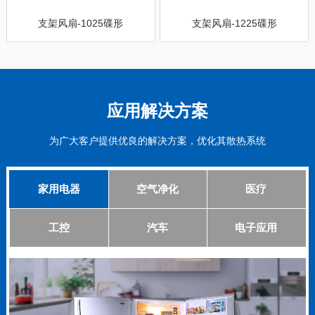
支架风扇-1025碟形
支架风扇-1225碟形
应用解决方案
为广大客户提供优良的解决方案，优化其散热系统
家用电器
空气净化
医疗
工控
汽车
电子应用