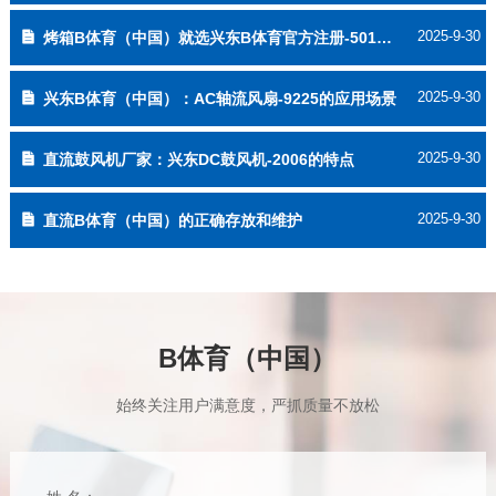
2025-9-30
烤箱B体育（中国）就选兴东B体育官方注册-5015-A
2025-9-30
兴东B体育（中国）：AC轴流风扇-9225的应用场景
2025-9-30
直流鼓风机厂家：兴东DC鼓风机-2006的特点
2025-9-30
直流B体育（中国）的正确存放和维护
B体育（中国）
始终关注用户满意度，严抓质量不放松