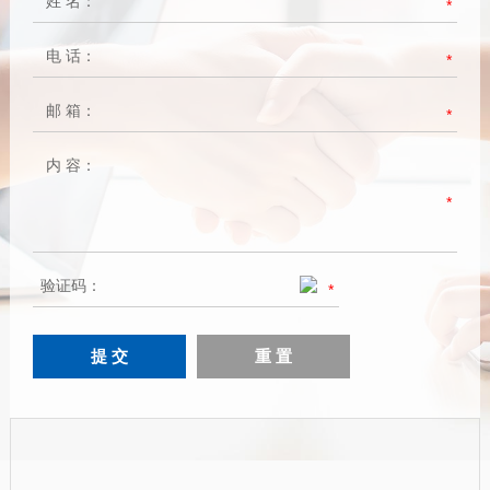
姓 名：
*
电 话：
*
邮 箱：
*
内 容：
*
验证码：
*