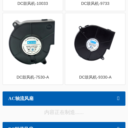
DC鼓风机-10033
DC鼓风机-9733
DC鼓风机-7530-A
DC鼓风机-9330-A
AC轴流风扇
内容正在制造......