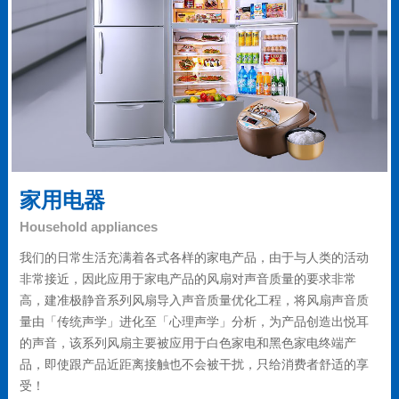
家用电器
Household appliances
我们的日常生活充满着各式各样的家电产品，由于与人类的活动
非常接近，因此应用于家电产品的风扇对声音质量的要求非常
高，建准极静音系列风扇导入声音质量优化工程，将风扇声音质
量由「传统声学」进化至「心理声学」分析，为产品创造出悦耳
的声音，该系列风扇主要被应用于白色家电和黑色家电终端产
品，即使跟产品近距离接触也不会被干扰，只给消费者舒适的享
受！