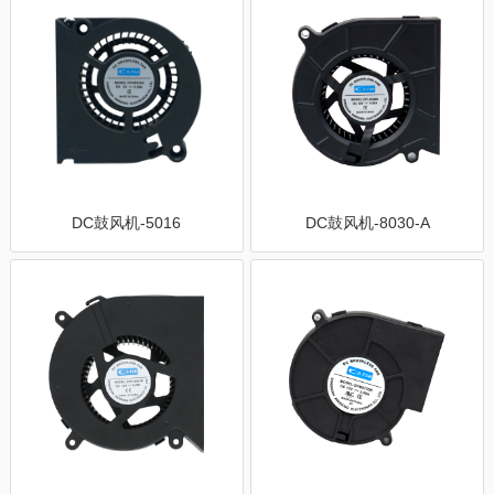
DC鼓风机-5016
DC鼓风机-8030-A