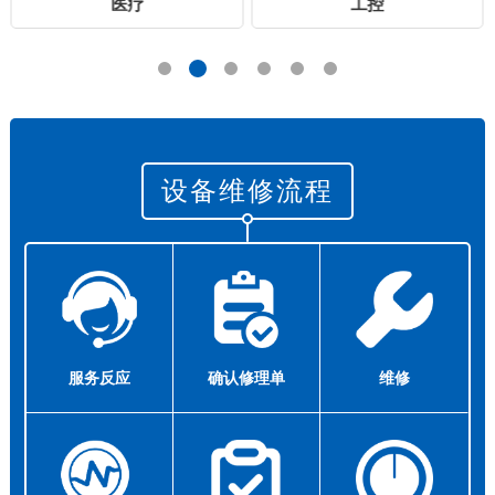
医疗
工控
设备维修流程
服务反应
确认修理单
维修