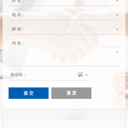
姓 名：
*
电 话：
*
邮 箱：
*
内 容：
*
验证码：
*