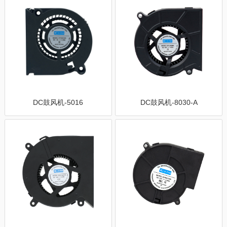
DC鼓风机-5016
DC鼓风机-8030-A