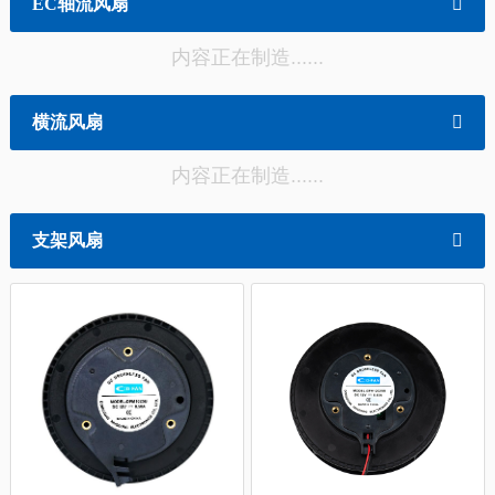
EC轴流风扇
内容正在制造......
横流风扇
内容正在制造......
支架风扇