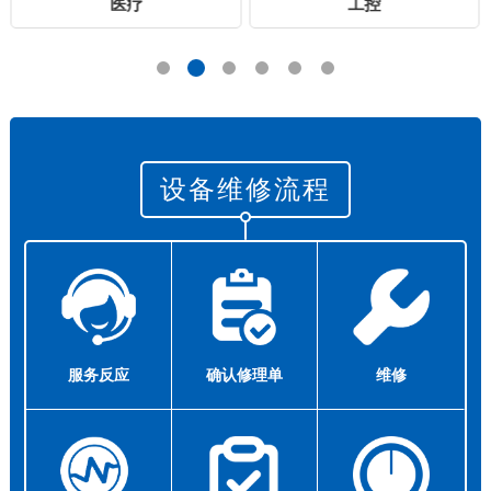
医疗
工控
设备维修流程
服务反应
确认修理单
维修