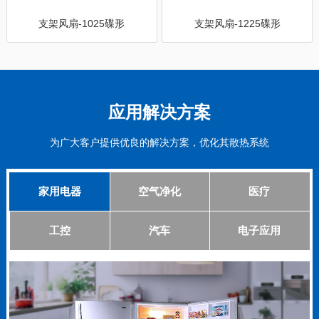
支架风扇-1025碟形
支架风扇-1225碟形
应用解决方案
为广大客户提供优良的解决方案，优化其散热系统
家用电器
空气净化
医疗
工控
汽车
电子应用