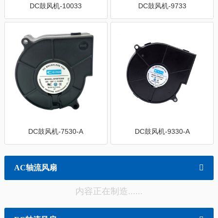
DC鼓风机-10033
DC鼓风机-9733
DC鼓风机-7530-A
DC鼓风机-9330-A
AC轴流风扇
内容正在制造......