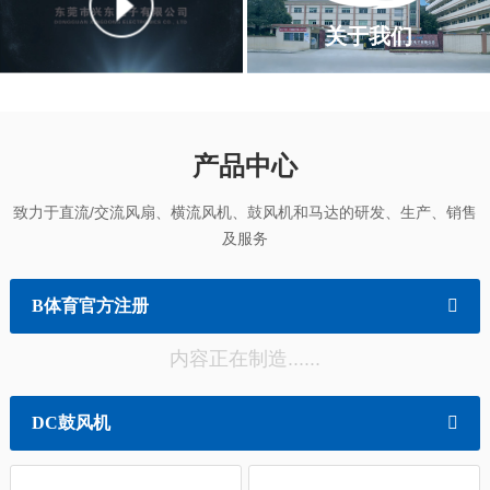
English
关于我们
产品中心
致力于直流/交流风扇、横流风机、鼓风机和马达的研发、生产、销售
及服务
B体育官方注册
内容正在制造......
DC鼓风机